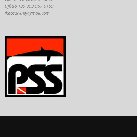
Ufficio +39 393 967 6159
iknosdiving@gmail.com