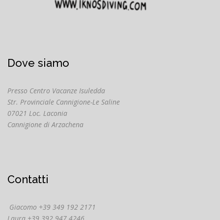
Dove siamo
Presso Centro Vacanze Isuledda
Str. Provinciale Cannigione-Le Saline
07021 Loc. Laconia
Cannigione di Arzachena
Contatti
Giacomo +39 349 192 2171
Laura +39 392 947 4246