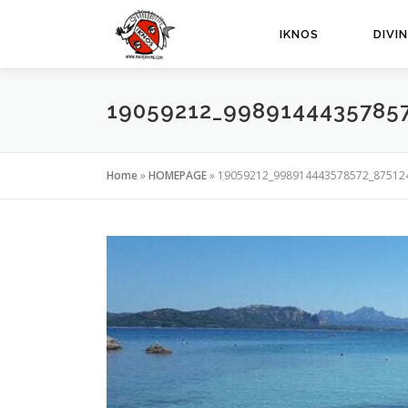
Passa
al
IKNOS
DIVI
contenuto
19059212_9989144435785
Home
»
HOMEPAGE
»
19059212_998914443578572_87512