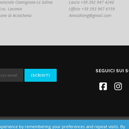
ovinciale Cannigione-Le Saline
Laura +39 392 947 4246
Loc. Laconia
Ufficio +39 393 967 6159
ione di Arzachena
iknosdiving@gmail.com
SEGUICI SUI 
xperience by remembering your preferences and repeat visits. By