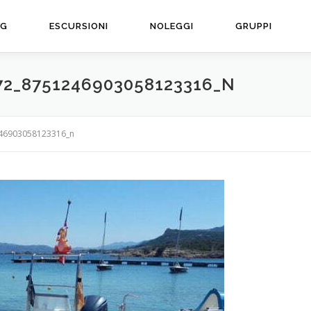
NG
ESCURSIONI
NOLEGGI
GRUPPI
72_8751246903058123316_N
46903058123316_n