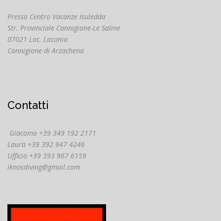
Presso Centro Vacanze Isuledda
Str. Provinciale Cannigione-Le Saline
07021 Loc. Laconia
Cannigione di Arzachena
Contatti
Giacomo +39 349 192 2171
Laura +39 392 947 4246
Ufficio +39 393 967 6159
iknosdiving@gmail.com