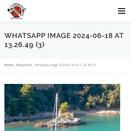
Passa
al
Menu
contenuto
IKNOS
DIVING
ESCURSIONI
WHATSAPP IMAGE 2024-06-18 AT
13.26.49 (3)
NOLEGGI
GRUPPI
EVENTI
Home
»
Escursioni
»
WhatsApp Image 2024-06-18 at 13.26.49 (3)
CONTATTI
LINGUA: