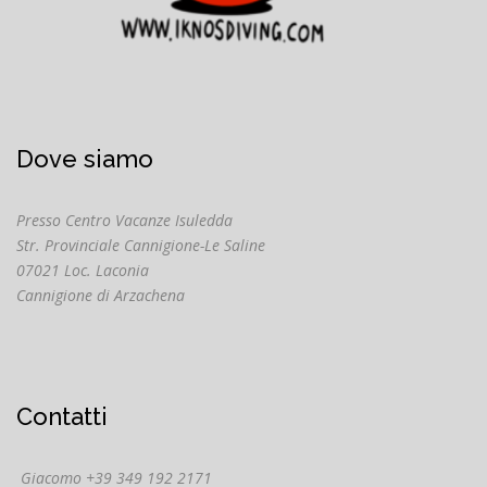
Dove siamo
Presso Centro Vacanze Isuledda
Str. Provinciale Cannigione-Le Saline
07021 Loc. Laconia
Cannigione di Arzachena
Contatti
Giacomo +39 349 192 2171