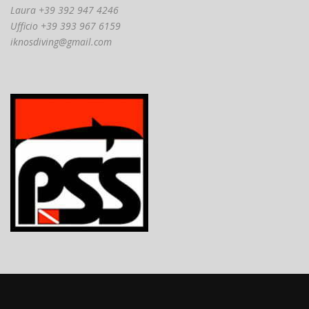
Laura +39 392 947 4246
Ufficio +39 393 967 6159
iknosdiving@gmail.com