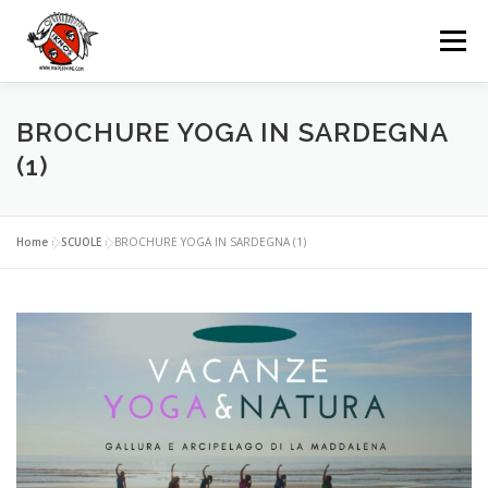
Passa
al
Menu
contenuto
IKNOS
DIVING
ESCURSIONI
BROCHURE YOGA IN SARDEGNA
(1)
NOLEGGI
GRUPPI
EVENTI
Home
»
SCUOLE
»
BROCHURE YOGA IN SARDEGNA (1)
CONTATTI
LINGUA: