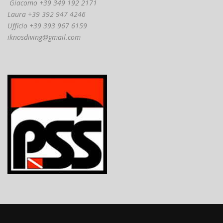
Giacomo +39 349 192 2171
Laura +39 392 947 4246
Ufficio +39 393 967 6159
iknosdiving@gmail.com