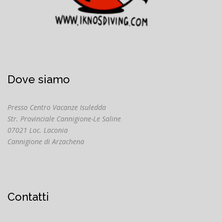
Dove siamo
Presso Centro Vacanze Isuledda
Str. Provinciale Cannigione-Le Saline
07021 Loc. Laconia
Cannigione di Arzachena
Contatti