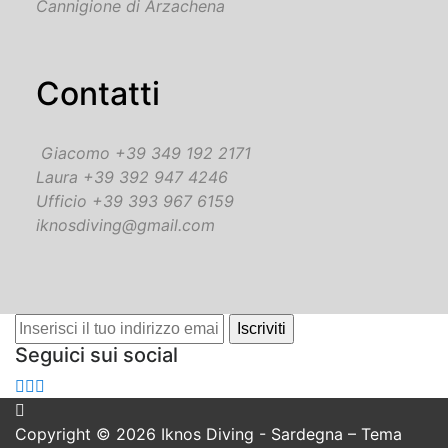
Cannigione di Arzachena
Contatti
Giacomo +39 349 192 2171
Laura +39 392 947 4246
Ufficio +39 393 967 6159
iknosdiving@gmail.com
Seguici sui social
Copyright © 2026 Iknos Diving - Sardegna
–
Tema