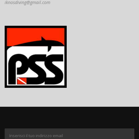
iknosdiving@gmail.com