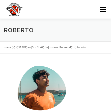
Passa
al
Menu
contenuto
IKNOS
DIVING
ESCURSIONI
ROBERTO
NOLEGGI
GRUPPI
EVENTI
Home
»
[:it]STAFF[:en]Our Staff[:de]Unserer Personal[:]
»
Roberto
CONTATTI
LINGUA: