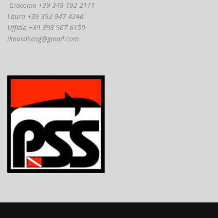
Giacomo +39 349 192 2171
Laura +39 392 947 4246
Ufficio +39 393 967 6159
iknosdiving@gmail.com