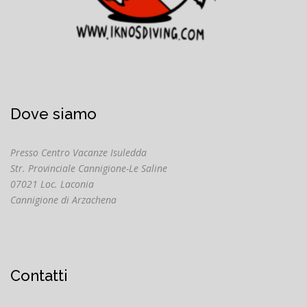
Dove siamo
Presso Centro Vacanze Isuledda
Str. Provinciale Cannigione-Le Saline
07021 Loc. Laconia
Cannigione di Arzachena
Contatti